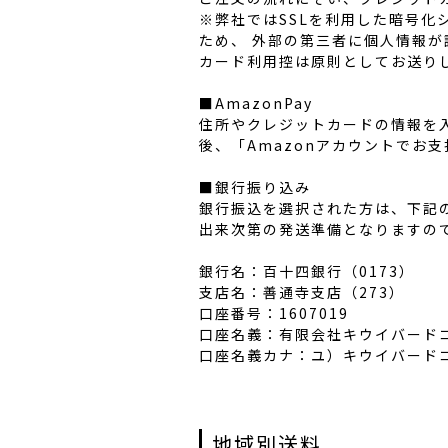
※弊社ではSSLを利用した暗号
ため、 外部の第三者に個人情報
カード利用控は原則としてお送り
■AmazonPay
住所やクレジットカードの情報を入
後、「Amazonアカウントでお
■銀行振り込み
銀行振込を選択された方は、下記
出来次第の発送準備となりますの
銀行名：百十四銀行（0173）
支店名：善通寺支店（273）
口座番号：1607019
口座名義：有限会社キウイバード
口座名義カナ：ユ）キウイバード
地域別送料